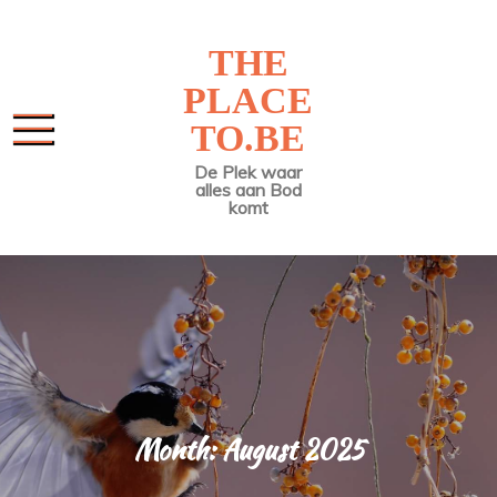
Skip
to
THE
content
PLACE
TO.BE
De Plek waar
alles aan Bod
komt
Month:
August 2025