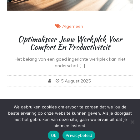
Algemeen
Optimaliseer Jouw Werkplek Voor
Comfort En Productiviteit
Het belang van een goed ingerichte werkplek kan niet
onderschat […]
5 August 2025
We gebruiken cookies om ervoor te zorgen dat we jou de
beste ervaring op onze website kunnen geven. Als je doorgaat
met het gebruiken van deze site, gaan we ervan uit dat je
Copyright © All rights reserved.Theme Kuza Grid by
hiermee instemt.
Sensational Theme
Ok
Privacybeleid