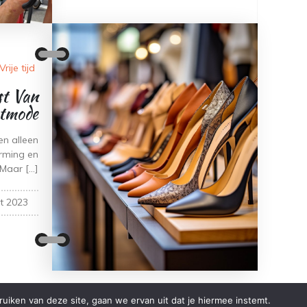
Vrije tijd
t Van
etmode
n alleen
rming en
 Maar […]
t 2023
iken van deze site, gaan we ervan uit dat je hiermee instemt.