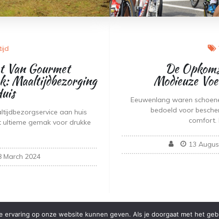
tijd
t Van Gourmet
De Opkoms
: Maaltijdbezorging
Modieuze Vo
uis
Eeuwenlang waren schoene
bedoeld voor besche
tijdbezorgservice aan huis
comfort.
t ultieme gemak voor drukke
13 Augus
8 March 2024
 ervaring op onze website kunnen geven. Als je doorgaat met het gebru