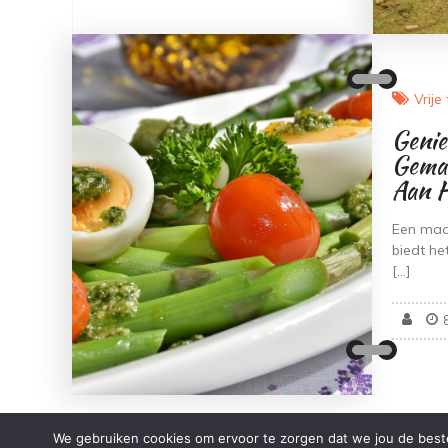
Vrije 
Genie
Gemak
Aan H
Een maal
biedt he
[…]
We gebruiken cookies om ervoor te zorgen dat we jou de beste