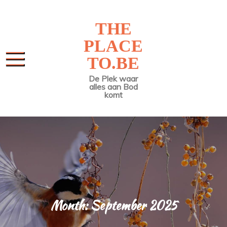
Skip
to
THE
content
PLACE
TO.BE
De Plek waar
alles aan Bod
komt
Month:
September 2025