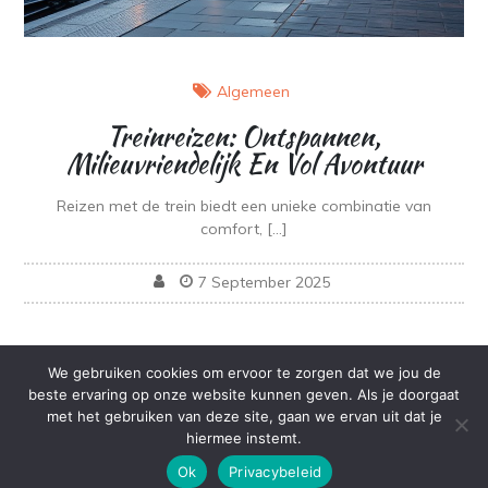
Algemeen
Treinreizen: Ontspannen,
Milieuvriendelijk En Vol Avontuur
Reizen met de trein biedt een unieke combinatie van
comfort, […]
7 September 2025
We gebruiken cookies om ervoor te zorgen dat we jou de
beste ervaring op onze website kunnen geven. Als je doorgaat
met het gebruiken van deze site, gaan we ervan uit dat je
Copyright © All rights reserved.Theme Kuza Grid by
hiermee instemt.
Sensational Theme
Ok
Privacybeleid